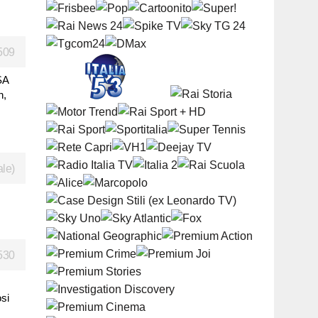
509
SA
n,
ale)
530
osi