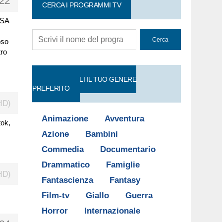
22
CERCA I PROGRAMMI TV
USA
oso
tro
FILM: SCEGLI IL TUO GENERE
PREFERITO
HD)
Animazione
Avventura
tok,
Azione
Bambini
Commedia
Documentario
Drammatico
Famiglie
HD)
Fantascienza
Fantasy
Film-tv
Giallo
Guerra
Horror
Internazionale