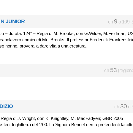
9
N JUNIOR
ch
o 109, 
o – durata: 124″ – Regia di M. Brooks, con G.Wilder, M.Feldman; U
l capolavoro comico di Mel Brooks. Il professor Frederick Frankenstei
oso nonno, provera’ a dare vita a una creatura.
53
ch
(region
30
DIZIO
ch
o 
Regia di J. Wright, con K. Knightley, M. MacFadyen; GBR 2005
sten. Inghilterra del ‘700. La Signora Bennet cerca pretendenti facolt