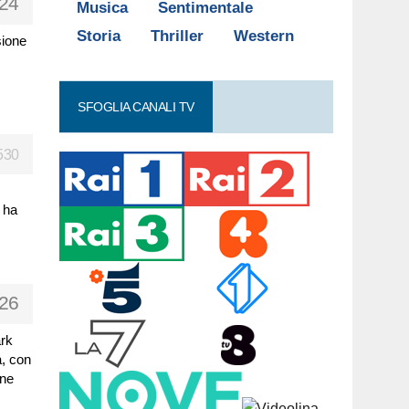
24
Musica
Sentimentale
Storia
Thriller
Western
sione
SFOGLIA CANALI TV
530
 ha
26
rk
a, con
ene