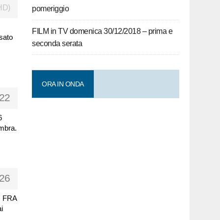
HD)
pomeriggio
FILM in TV domenica 30/12/2018 – prima e
ssato
seconda serata
ORA IN ONDA
22
6
embra.
26
; FRA
i