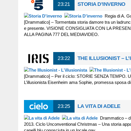
23:21
STORIA D’INVERNO
Regia di A. G
[Drammatico] – Tormentata storia damore tra un ladruncolo
e presente. VISIONE CONSIGLIATA CON LA PRE
ALLA PAGINA 777 DEL MEDIAVIDEO.
23:22
THE ILLUSIONIST – L
[Drammatico] – Per il ciclo: STORIE SENZA TEMPO. Un t
L’illusionista Eisenheim ama Sophie, promessa sposa 
23:25
LA VITA DI ADELE
Drammatico – du
2013. Ciclo Unconventional Christmas – Una storia appa
capelli blu conosciuta in un locale gay.