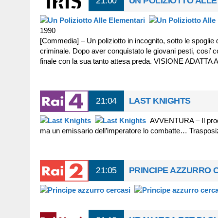
21:00
UN POLIZIOTTO ALL
1990
[Commedia] – Un poliziotto in incognito, sotto le spoglie 
criminale. Dopo aver conquistato le giovani pesti, cosi’ 
finale con la sua tanto attesa preda. VISIONE ADATTA 
21:04
LAST KNIGHTS
AVVENTURA – Il prode
ma un emissario dell’imperatore lo combatte… Trasposiz
21:05
PRINCIPE AZZURRO 