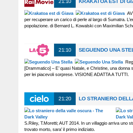
21:10
KRAKATOA EST DI GI
AV
per recuperare un carico di perle al largo di Sumatra. L’e
popolazione. di Bernard L. Kowalski con Maximilian Sch
21:10
SEGUENDO UNA STE
Reg
[Drammatico] – E’ quasi Natale, e Christine, una donna se
per lei piacevoli sorprese. VISIONE ADATTA A TUTTI.
21:20
LO STRANIERO DELL
S.Riley, T.Moretti; AUT 2014. In un villaggio arriva uno
trovato morto, sara’ il primo indiziato.