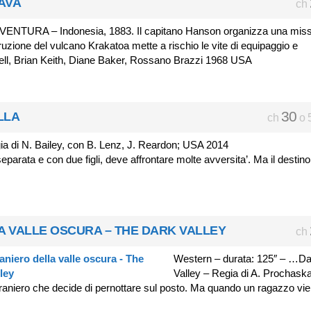
AVA
ch
VENTURA – Indonesia, 1883. Il capitano Hanson organizza una mis
ruzione del vulcano Krakatoa mette a rischio le vite di equipaggio e
ell, Brian Keith, Diane Baker, Rossano Brazzi 1968 USA
30
LLA
ch
o 
ia di N. Bailey, con B. Lenz, J. Reardon; USA 2014
parata e con due figli, deve affrontare molte avversita’. Ma il destino
A VALLE OSCURA – THE DARK VALLEY
ch
Western – durata: 125″ – …Da
Valley – Regia di A. Prochask
 straniero che decide di pernottare sul posto. Ma quando un ragazzo vi