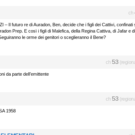
ch
Il futuro re di Auradon, Ben, decide che i figli dei Cattivi, confinati
don Prep. E così i figli di Malefica, della Regina Cattiva, di Jafar e d
eguiranno le orme dei genitori o sceglieranno il Bene?
53
ch
(region
oni da parte dell’emittente
53
ch
(region
SA 1958