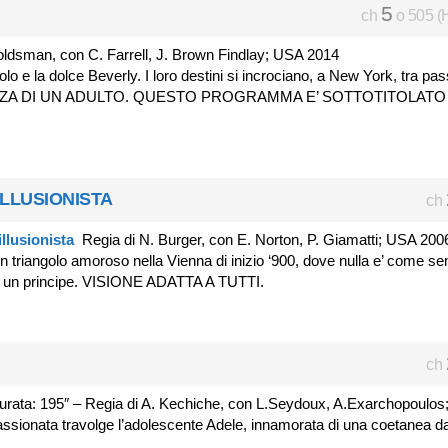
5
ch
o 505 (
oldsman, con C. Farrell, J. Brown Findlay; USA 2014
 e la dolce Beverly. I loro destini si incrociano, a New York, tra pa
SENZA DI UN ADULTO. QUESTO PROGRAMMA E’ SOTTOTITOLATO
’ILLUSIONISTA
ch
Regia di N. Burger, con E. Norton, P. Giamatti; USA 200
riangolo amoroso nella Vienna di inizio ‘900, dove nulla e’ come s
di un principe. VISIONE ADATTA A TUTTI.
ch
rata: 195″ – Regia di A. Kechiche, con L.Seydoux, A.Exarchopoulos
ssionata travolge l’adolescente Adele, innamorata di una coetanea da