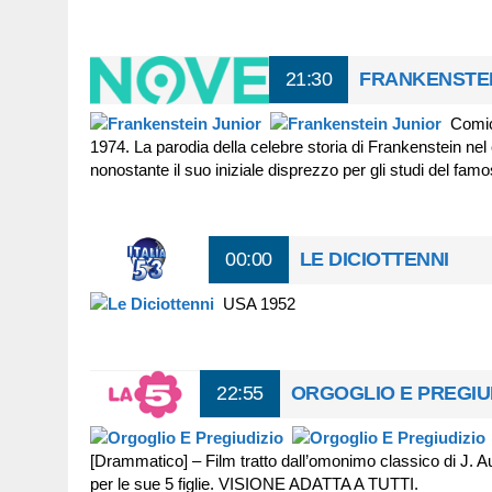
21:30
FRANKENSTEI
Comic
1974. La parodia della celebre storia di Frankenstein ne
nonostante il suo iniziale disprezzo per gli studi del fam
00:00
LE DICIOTTENNI
USA 1952
22:55
ORGOGLIO E PREGIU
[Drammatico] – Film tratto dall’omonimo classico di J. Au
per le sue 5 figlie. VISIONE ADATTA A TUTTI.