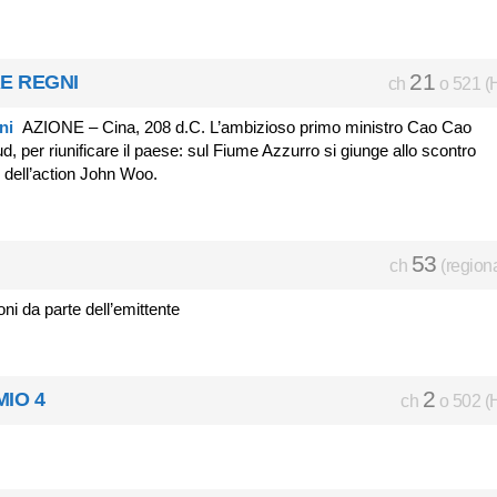
21
RE REGNI
ch
o 521 (
AZIONE – Cina, 208 d.C. L’ambizioso primo ministro Cao Cao
, per riunificare il paese: sul Fiume Azzurro si giunge allo scontro
o dell’action John Woo.
53
ch
(region
oni da parte dell’emittente
2
MIO 4
ch
o 502 (