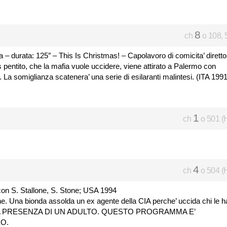
8
ch
o 108, 
 durata: 125″ – This Is Christmas! – Capolavoro di comicita’ diretto
s pentito, che la mafia vuole uccidere, viene attirato a Palermo con
La somiglianza scatenera’ una serie di esilaranti malintesi. (ITA 1991
1
ch
o 501 (
4
ch
o 504 (
 con S. Stallone, S. Stone; USA 1994
ne. Una bionda assolda un ex agente della CIA perche’ uccida chi le h
ON LA PRESENZA DI UN ADULTO. QUESTO PROGRAMMA E’
O.