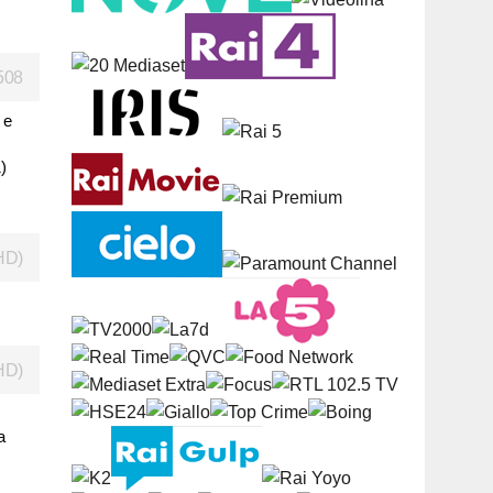
508
 e
)
HD)
HD)
a