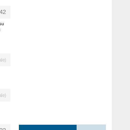
42
 su
i
ale)
ale)