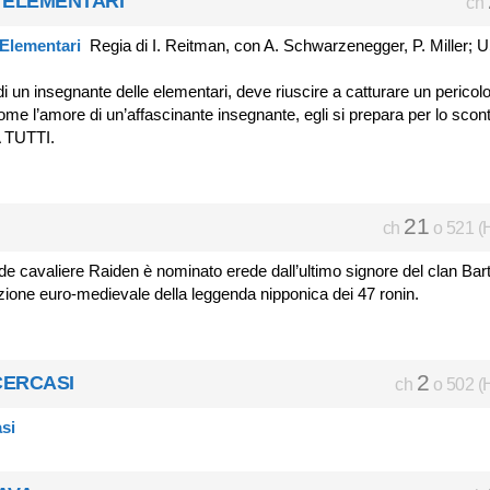
E ELEMENTARI
ch
Regia di I. Reitman, con A. Schwarzenegger, P. Miller; 
di un insegnante delle elementari, deve riuscire a catturare un pericol
come l’amore di un’affascinante insegnante, egli si prepara per lo scon
A TUTTI.
21
ch
o 521 (
 cavaliere Raiden è nominato erede dall’ultimo signore del clan Bar
ione euro-medievale della leggenda nipponica dei 47 ronin.
2
CERCASI
ch
o 502 (