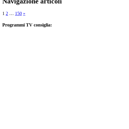
Navigazione articoli
1
2
…
150
»
Programmi TV consiglia: