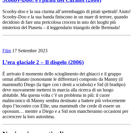
Scooby-doo e la sua ciurma all’arrembaggio di pirati spettrali! Aiuto!
Scooby-Doo e la sua banda finiscono in un mare di terrore, quando
decidono di fare una pericolosa crocera in uno dei luoghi più
misteriosi del Pianeta – il leggendario triangolo delle Bermuda!
Film
17 Settembre 2023
L’era glaciale 2 – Il disgelo (2006)
È arrivato il momento dello scioglimento dei ghiacci e il gruppo
ormai affiatato (nonostante le differenze) composto da Manny (il
mammuth) Diego (la tigre con i denti a sciabola) e Sid (il bradipo)
deve nuovamente mettersi in marcia alla ricerca di un luogo
abitabile. Ma questa volta c’è un problema in più: il cuore
malinconico di Manny sembra destinato a battere più velocemente
dopo l’incontro con Ellie, una mammuth che crede di essere un
opossum… mentre a Diego e a Sid non mancheranno occasioni per
accrescere la loro autostima.