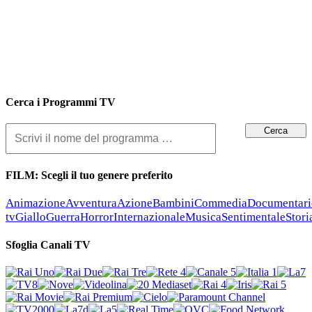
Cerca i Programmi TV
FILM: Scegli il tuo genere preferito
Animazione
Avventura
Azione
Bambini
Commedia
Documentari
tv
Giallo
Guerra
Horror
Internazionale
Musica
Sentimentale
Stori
Sfoglia Canali TV