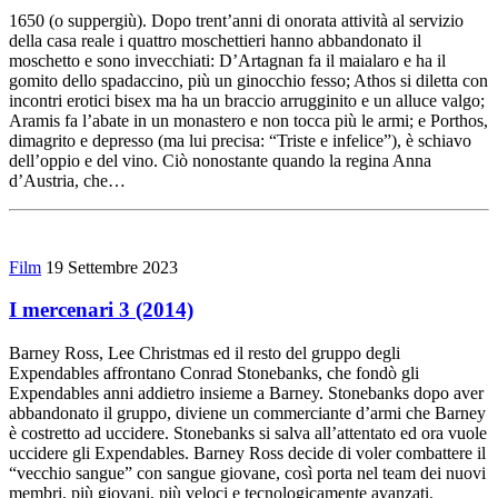
1650 (o suppergiù). Dopo trent’anni di onorata attività al servizio
della casa reale i quattro moschettieri hanno abbandonato il
moschetto e sono invecchiati: D’Artagnan fa il maialaro e ha il
gomito dello spadaccino, più un ginocchio fesso; Athos si diletta con
incontri erotici bisex ma ha un braccio arrugginito e un alluce valgo;
Aramis fa l’abate in un monastero e non tocca più le armi; e Porthos,
dimagrito e depresso (ma lui precisa: “Triste e infelice”), è schiavo
dell’oppio e del vino. Ciò nonostante quando la regina Anna
d’Austria, che…
Film
19 Settembre 2023
I mercenari 3 (2014)
Barney Ross, Lee Christmas ed il resto del gruppo degli
Expendables affrontano Conrad Stonebanks, che fondò gli
Expendables anni addietro insieme a Barney. Stonebanks dopo aver
abbandonato il gruppo, diviene un commerciante d’armi che Barney
è costretto ad uccidere. Stonebanks si salva all’attentato ed ora vuole
uccidere gli Expendables. Barney Ross decide di voler combattere il
“vecchio sangue” con sangue giovane, così porta nel team dei nuovi
membri, più giovani, più veloci e tecnologicamente avanzati.