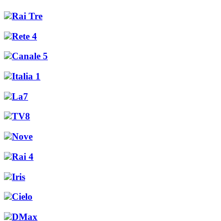
Rai Tre
Rete 4
Canale 5
Italia 1
La7
TV8
Nove
Rai 4
Iris
Cielo
DMax