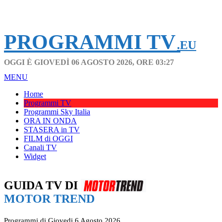
PROGRAMMI TV
.EU
OGGI È GIOVEDÌ 06 AGOSTO 2026, ORE 03:27
MENU
Home
Programmi TV
Programmi Sky Italia
ORA IN ONDA
STASERA in TV
FILM di OGGI
Canali TV
Widget
GUIDA TV DI
MOTOR TREND
Programmi di Giovedi 6 Agosto 2026